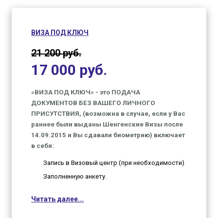
Справку из банка
Оригиналы заграничных
ВИЗА ПОД КЛЮЧ
паспортов (новый и старые)
Две фотографии 3.5х4.5 (цветные на белом
21 200 руб.
фоне).
17 000 руб.
Копию внутреннего паспорта РФ (лицевой
разворот и все
«ВИЗА ПОД КЛЮЧ» - это ПОДАЧА
страницы с отметками)
ДОКУМЕНТОВ БЕЗ ВАШЕГО ЛИЧНОГО
Копию первой страницы
ПРИСУТСТВИЯ, (возможна в случае, если у Вас
заграничного паспорта
раннее были выданы Шенгенские Визы после
14.09.2015 и Вы сдавали биометрию) включает
в себя:
Стоимость «ПОЛНОГО ПАКЕТА» - 2 500 руб.* -
при этом Вы на месте в Визовом центре
Запись в Визовый центр (при необходимости)
оплачиваете КОНСУЛЬСКИЙ и СЕРВИСНЫЙ
Заполненную анкету.
СБОР
Читать далее...
ОСТАВИТЬ ЗАЯВКУ
Вам необходимо будет доложить: