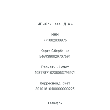
ИП «Олишевец Д. А.»
ИНН
771002030976
Карта Сбербанка
5469380029707691
Расчетный счет
408178710238053795974
Корреспонд. счет
30101810400000000225
Телефон