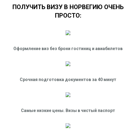
ОСТАВИТЬ ЗАЯВКУ
ПОЛУЧИТЬ ВИЗУ В НОРВЕГИЮ ОЧЕНЬ
Оригиналы заграничных
ПРОСТО:
паспортов (новый и старые)
Две фотографии 3.5х4.5 (цветные на белом
фоне).
Копию внутреннего паспорта РФ (лицевой
разворот и все
Оформление виз без брони гостиниц и авиабилетов
страницы с отметками)
Копию первой страницы
заграничного паспорта
Срочная подготовка документов за 40 минут
Стоимость «ПОЛНОГО ПАКЕТА» - 2 500 руб.* -
при этом Вы на месте в Визовом центре
оплачиваете КОНСУЛЬСКИЙ и СЕРВИСНЫЙ
СБОР
Самые низкие цены. Визы в чистый паспорт
ОСТАВИТЬ ЗАЯВКУ