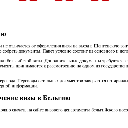
часов
минут
секунд
ию
е отличается от оформления визы на въезд в Шенгенскую зону. 
о собрать документы. Пакет условно состоит из основного и до
ики бельгийской визы. Дополнительные документы требуются в з
ументы принимаются к рассмотрению на одном из государственн
перевода. Переводы остальных документов заверяются нотариал
верной информации.
учение визы в Бельгию
ожно скачать на сайте визового департамента бельгийского посо