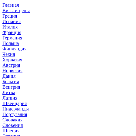
Главная
Визы и цены
Греция
Испания
Италия
Франция
Германия
Польша
Финляндия
Чехия
Хорватия
Австрия
Норвегия
Дания
Бельгия
Венгрия
Литва
Латвия
Швейцария
Нидерланды
Португалия
Словакия
Словения
Швеция