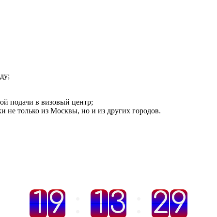
в Москве
ду;
ой подачи в визовый центр;
 не только из Москвы, но и из других городов.
1
1
9
9
:
1
1
3
3
:
2
2
3
8
8
9
3
9